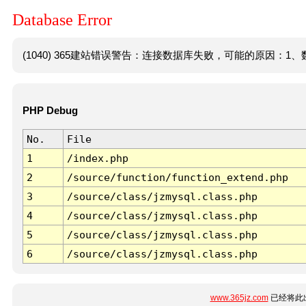
Database Error
(1040) 365建站错误警告：连接数据库失败，可能的原因：1、数
PHP Debug
No.
File
1
/index.php
2
/source/function/function_extend.php
3
/source/class/jzmysql.class.php
4
/source/class/jzmysql.class.php
5
/source/class/jzmysql.class.php
6
/source/class/jzmysql.class.php
www.365jz.com
已经将此