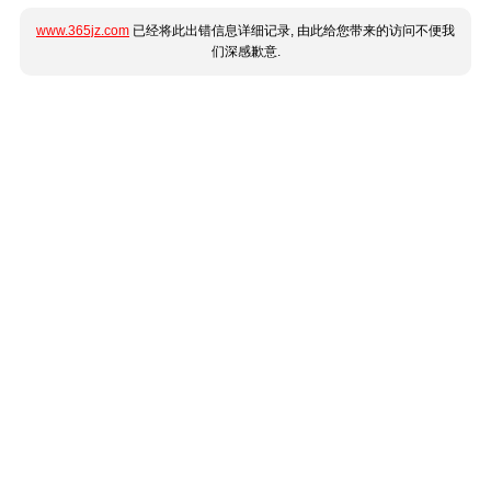
www.365jz.com
已经将此出错信息详细记录, 由此给您带来的访问不便我
们深感歉意.