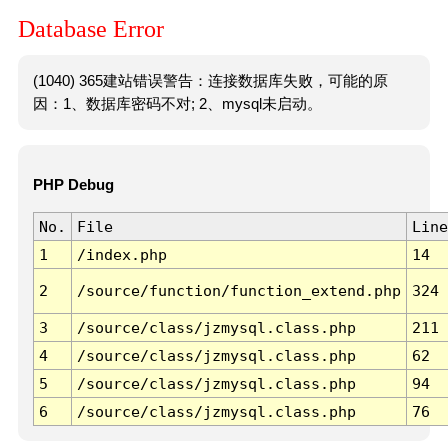
Database Error
(1040) 365建站错误警告：连接数据库失败，可能的原
因：1、数据库密码不对; 2、mysql未启动。
PHP Debug
No.
File
Line
1
/index.php
14
2
/source/function/function_extend.php
324
3
/source/class/jzmysql.class.php
211
4
/source/class/jzmysql.class.php
62
5
/source/class/jzmysql.class.php
94
6
/source/class/jzmysql.class.php
76