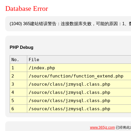
Database Error
(1040) 365建站错误警告：连接数据库失败，可能的原因：1、数
PHP Debug
No.
File
1
/index.php
2
/source/function/function_extend.php
3
/source/class/jzmysql.class.php
4
/source/class/jzmysql.class.php
5
/source/class/jzmysql.class.php
6
/source/class/jzmysql.class.php
www.365jz.com
已经将此