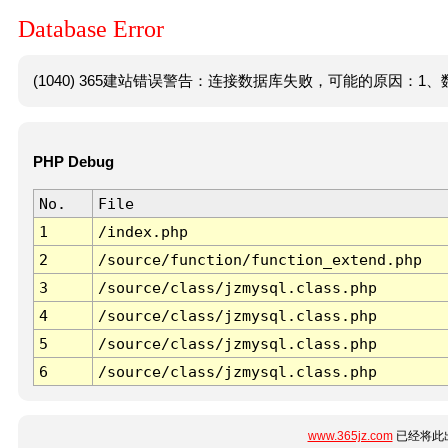
Database Error
(1040) 365建站错误警告：连接数据库失败，可能的原因：1、数
PHP Debug
No.
File
1
/index.php
2
/source/function/function_extend.php
3
/source/class/jzmysql.class.php
4
/source/class/jzmysql.class.php
5
/source/class/jzmysql.class.php
6
/source/class/jzmysql.class.php
www.365jz.com
已经将此