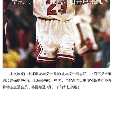
本次展览由上海市龙华义士陵寝(龙华义士缅思馆、上海市义士缅
思步调保护中心)、上海藏书楼、中国近当代新闻出书博物馆共同举办
肯德基皇冠会员，将握续至9月。（许婧 杜奕彤）