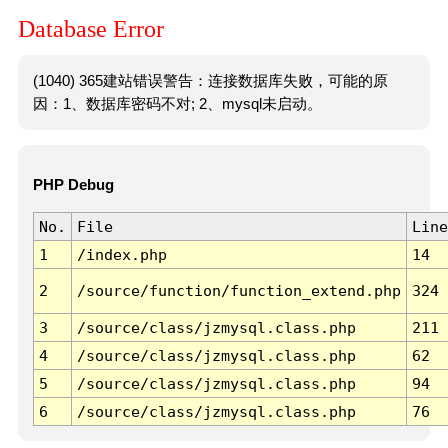
Database Error
(1040) 365建站错误警告：连接数据库失败，可能的原
因：1、数据库密码不对; 2、mysql未启动。
PHP Debug
No.
File
Line
1
/index.php
14
2
/source/function/function_extend.php
324
3
/source/class/jzmysql.class.php
211
4
/source/class/jzmysql.class.php
62
5
/source/class/jzmysql.class.php
94
6
/source/class/jzmysql.class.php
76