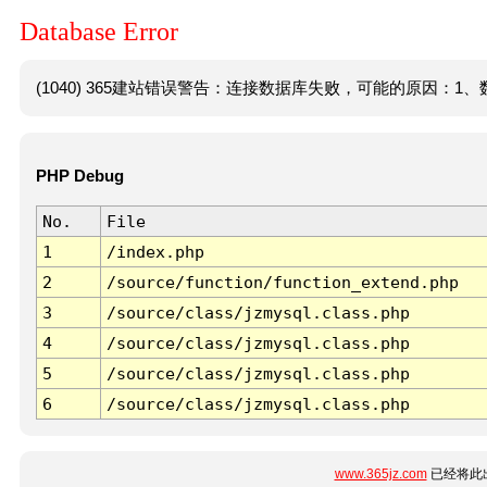
Database Error
(1040) 365建站错误警告：连接数据库失败，可能的原因：1、数
PHP Debug
No.
File
1
/index.php
2
/source/function/function_extend.php
3
/source/class/jzmysql.class.php
4
/source/class/jzmysql.class.php
5
/source/class/jzmysql.class.php
6
/source/class/jzmysql.class.php
www.365jz.com
已经将此