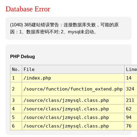
Database Error
(1040) 365建站错误警告：连接数据库失败，可能的原
因：1、数据库密码不对; 2、mysql未启动。
PHP Debug
No.
File
Line
1
/index.php
14
2
/source/function/function_extend.php
324
3
/source/class/jzmysql.class.php
211
4
/source/class/jzmysql.class.php
62
5
/source/class/jzmysql.class.php
94
6
/source/class/jzmysql.class.php
76