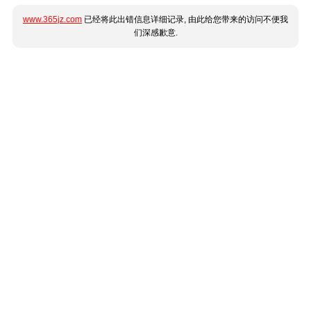
www.365jz.com
已经将此出错信息详细记录, 由此给您带来的访问不便我
们深感歉意.