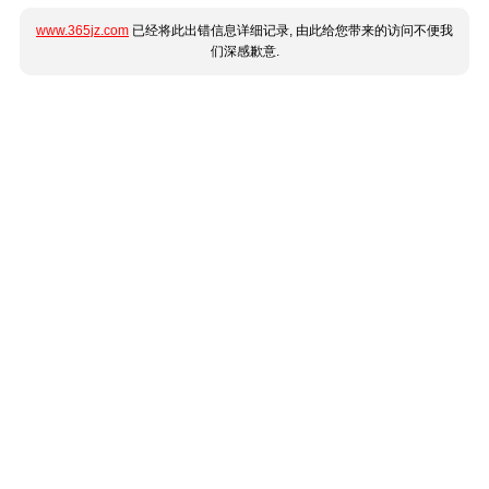
www.365jz.com
已经将此出错信息详细记录, 由此给您带来的访问不便我
们深感歉意.