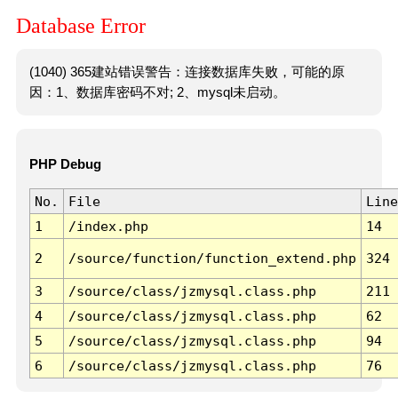
Database Error
(1040) 365建站错误警告：连接数据库失败，可能的原
因：1、数据库密码不对; 2、mysql未启动。
PHP Debug
No.
File
Line
1
/index.php
14
2
/source/function/function_extend.php
324
3
/source/class/jzmysql.class.php
211
4
/source/class/jzmysql.class.php
62
5
/source/class/jzmysql.class.php
94
6
/source/class/jzmysql.class.php
76