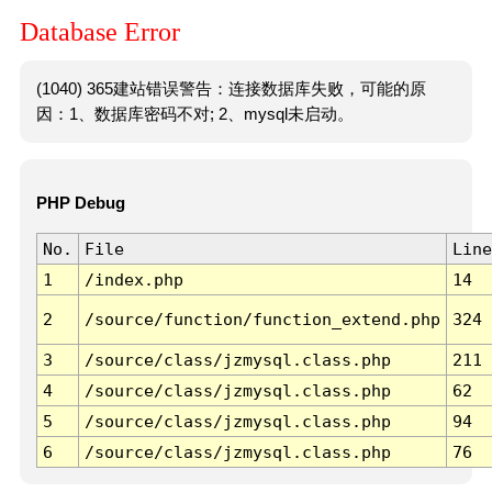
Database Error
(1040) 365建站错误警告：连接数据库失败，可能的原
因：1、数据库密码不对; 2、mysql未启动。
PHP Debug
No.
File
Line
1
/index.php
14
2
/source/function/function_extend.php
324
3
/source/class/jzmysql.class.php
211
4
/source/class/jzmysql.class.php
62
5
/source/class/jzmysql.class.php
94
6
/source/class/jzmysql.class.php
76