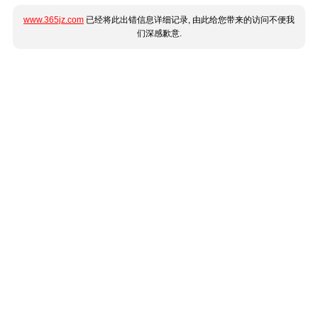
www.365jz.com
已经将此出错信息详细记录, 由此给您带来的访问不便我
们深感歉意.