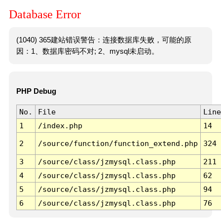
Database Error
(1040) 365建站错误警告：连接数据库失败，可能的原
因：1、数据库密码不对; 2、mysql未启动。
PHP Debug
No.
File
Line
1
/index.php
14
2
/source/function/function_extend.php
324
3
/source/class/jzmysql.class.php
211
4
/source/class/jzmysql.class.php
62
5
/source/class/jzmysql.class.php
94
6
/source/class/jzmysql.class.php
76