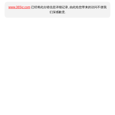
www.365jz.com
已经将此出错信息详细记录, 由此给您带来的访问不便我
们深感歉意.