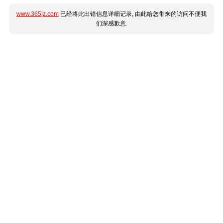
www.365jz.com
已经将此出错信息详细记录, 由此给您带来的访问不便我
们深感歉意.