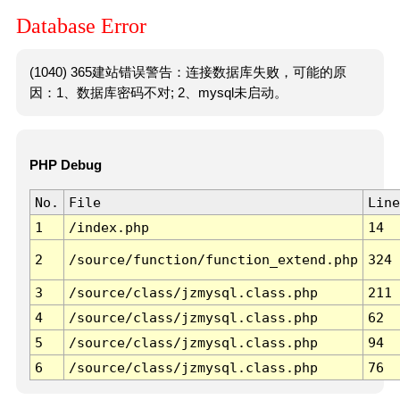
Database Error
(1040) 365建站错误警告：连接数据库失败，可能的原
因：1、数据库密码不对; 2、mysql未启动。
PHP Debug
No.
File
Line
1
/index.php
14
2
/source/function/function_extend.php
324
3
/source/class/jzmysql.class.php
211
4
/source/class/jzmysql.class.php
62
5
/source/class/jzmysql.class.php
94
6
/source/class/jzmysql.class.php
76