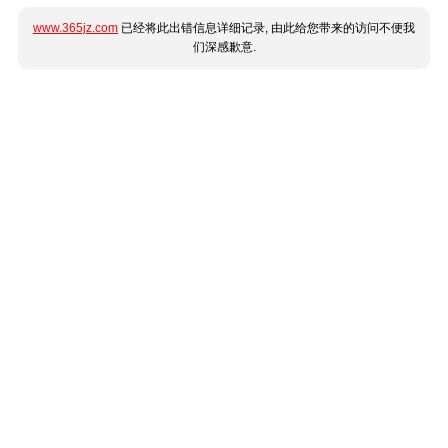
www.365jz.com
已经将此出错信息详细记录, 由此给您带来的访问不便我
们深感歉意.