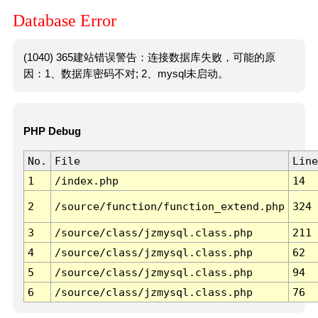
Database Error
(1040) 365建站错误警告：连接数据库失败，可能的原
因：1、数据库密码不对; 2、mysql未启动。
PHP Debug
No.
File
Line
1
/index.php
14
2
/source/function/function_extend.php
324
3
/source/class/jzmysql.class.php
211
4
/source/class/jzmysql.class.php
62
5
/source/class/jzmysql.class.php
94
6
/source/class/jzmysql.class.php
76