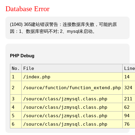
Database Error
(1040) 365建站错误警告：连接数据库失败，可能的原
因：1、数据库密码不对; 2、mysql未启动。
PHP Debug
No.
File
Line
1
/index.php
14
2
/source/function/function_extend.php
324
3
/source/class/jzmysql.class.php
211
4
/source/class/jzmysql.class.php
62
5
/source/class/jzmysql.class.php
94
6
/source/class/jzmysql.class.php
76