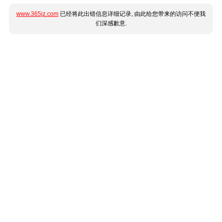
www.365jz.com
已经将此出错信息详细记录, 由此给您带来的访问不便我
们深感歉意.