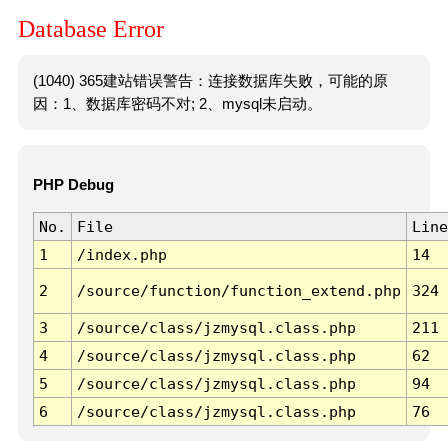
Database Error
(1040) 365建站错误警告：连接数据库失败，可能的原
因：1、数据库密码不对; 2、mysql未启动。
PHP Debug
No.
File
Line
1
/index.php
14
2
/source/function/function_extend.php
324
3
/source/class/jzmysql.class.php
211
4
/source/class/jzmysql.class.php
62
5
/source/class/jzmysql.class.php
94
6
/source/class/jzmysql.class.php
76