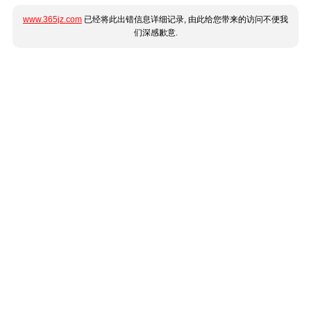
www.365jz.com
已经将此出错信息详细记录, 由此给您带来的访问不便我
们深感歉意.