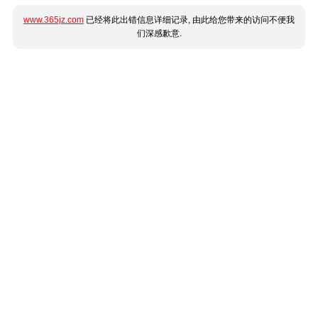
www.365jz.com
已经将此出错信息详细记录, 由此给您带来的访问不便我
们深感歉意.