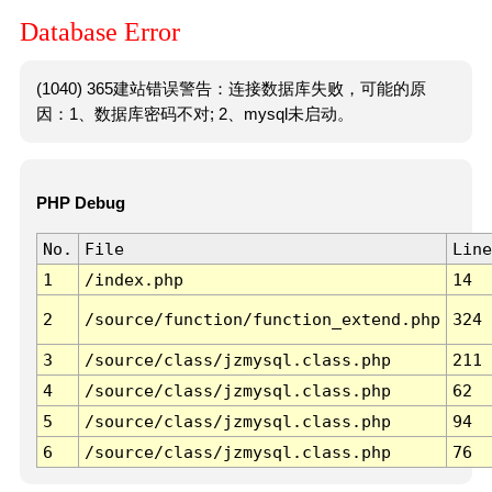
Database Error
(1040) 365建站错误警告：连接数据库失败，可能的原
因：1、数据库密码不对; 2、mysql未启动。
PHP Debug
No.
File
Line
1
/index.php
14
2
/source/function/function_extend.php
324
3
/source/class/jzmysql.class.php
211
4
/source/class/jzmysql.class.php
62
5
/source/class/jzmysql.class.php
94
6
/source/class/jzmysql.class.php
76