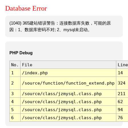
Database Error
(1040) 365建站错误警告：连接数据库失败，可能的原
因：1、数据库密码不对; 2、mysql未启动。
PHP Debug
No.
File
Line
1
/index.php
14
2
/source/function/function_extend.php
324
3
/source/class/jzmysql.class.php
211
4
/source/class/jzmysql.class.php
62
5
/source/class/jzmysql.class.php
94
6
/source/class/jzmysql.class.php
76