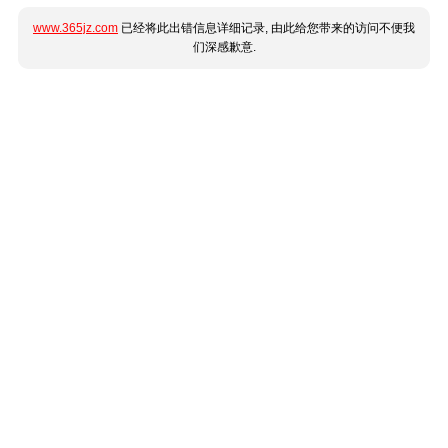
www.365jz.com
已经将此出错信息详细记录, 由此给您带来的访问不便我
们深感歉意.