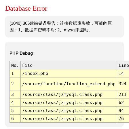
Database Error
(1040) 365建站错误警告：连接数据库失败，可能的原
因：1、数据库密码不对; 2、mysql未启动。
PHP Debug
No.
File
Line
1
/index.php
14
2
/source/function/function_extend.php
324
3
/source/class/jzmysql.class.php
211
4
/source/class/jzmysql.class.php
62
5
/source/class/jzmysql.class.php
94
6
/source/class/jzmysql.class.php
76