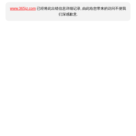
www.365jz.com
已经将此出错信息详细记录, 由此给您带来的访问不便我
们深感歉意.