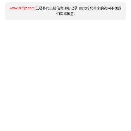
www.365jz.com
已经将此出错信息详细记录, 由此给您带来的访问不便我
们深感歉意.