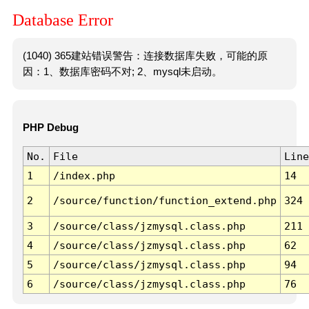
Database Error
(1040) 365建站错误警告：连接数据库失败，可能的原
因：1、数据库密码不对; 2、mysql未启动。
PHP Debug
No.
File
Line
1
/index.php
14
2
/source/function/function_extend.php
324
3
/source/class/jzmysql.class.php
211
4
/source/class/jzmysql.class.php
62
5
/source/class/jzmysql.class.php
94
6
/source/class/jzmysql.class.php
76