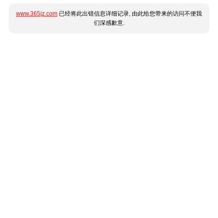
www.365jz.com
已经将此出错信息详细记录, 由此给您带来的访问不便我
们深感歉意.