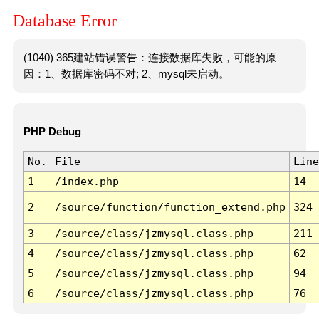
Database Error
(1040) 365建站错误警告：连接数据库失败，可能的原
因：1、数据库密码不对; 2、mysql未启动。
PHP Debug
No.
File
Line
1
/index.php
14
2
/source/function/function_extend.php
324
3
/source/class/jzmysql.class.php
211
4
/source/class/jzmysql.class.php
62
5
/source/class/jzmysql.class.php
94
6
/source/class/jzmysql.class.php
76