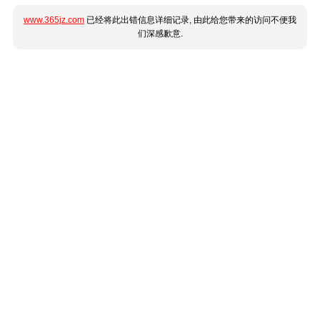
www.365jz.com
已经将此出错信息详细记录, 由此给您带来的访问不便我
们深感歉意.