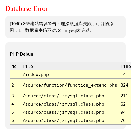
Database Error
(1040) 365建站错误警告：连接数据库失败，可能的原
因：1、数据库密码不对; 2、mysql未启动。
PHP Debug
No.
File
Line
1
/index.php
14
2
/source/function/function_extend.php
324
3
/source/class/jzmysql.class.php
211
4
/source/class/jzmysql.class.php
62
5
/source/class/jzmysql.class.php
94
6
/source/class/jzmysql.class.php
76