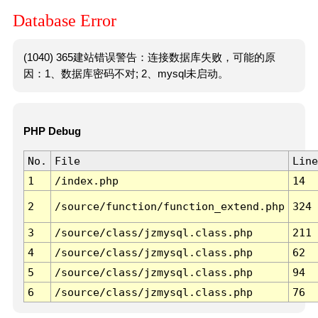
Database Error
(1040) 365建站错误警告：连接数据库失败，可能的原
因：1、数据库密码不对; 2、mysql未启动。
PHP Debug
No.
File
Line
1
/index.php
14
2
/source/function/function_extend.php
324
3
/source/class/jzmysql.class.php
211
4
/source/class/jzmysql.class.php
62
5
/source/class/jzmysql.class.php
94
6
/source/class/jzmysql.class.php
76