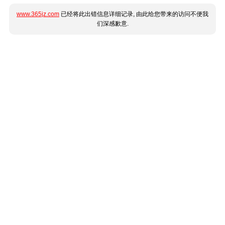
www.365jz.com
已经将此出错信息详细记录, 由此给您带来的访问不便我
们深感歉意.