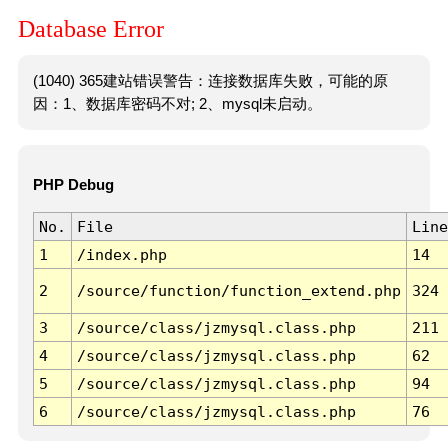
Database Error
(1040) 365建站错误警告：连接数据库失败，可能的原
因：1、数据库密码不对; 2、mysql未启动。
PHP Debug
No.
File
Line
1
/index.php
14
2
/source/function/function_extend.php
324
3
/source/class/jzmysql.class.php
211
4
/source/class/jzmysql.class.php
62
5
/source/class/jzmysql.class.php
94
6
/source/class/jzmysql.class.php
76