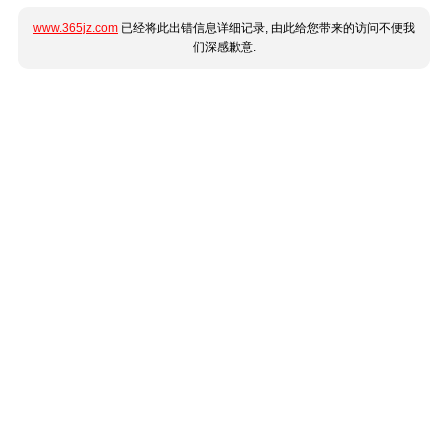
www.365jz.com
已经将此出错信息详细记录, 由此给您带来的访问不便我
们深感歉意.