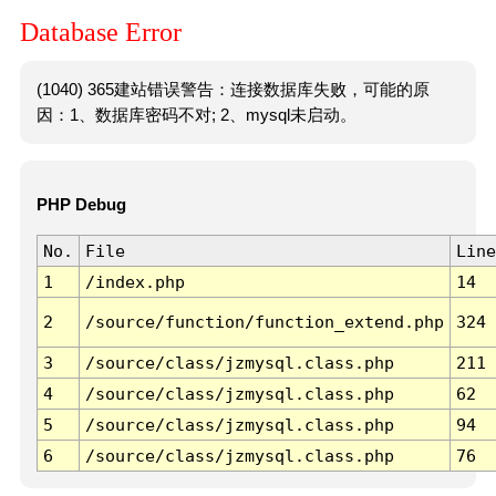
Database Error
(1040) 365建站错误警告：连接数据库失败，可能的原
因：1、数据库密码不对; 2、mysql未启动。
PHP Debug
No.
File
Line
1
/index.php
14
2
/source/function/function_extend.php
324
3
/source/class/jzmysql.class.php
211
4
/source/class/jzmysql.class.php
62
5
/source/class/jzmysql.class.php
94
6
/source/class/jzmysql.class.php
76