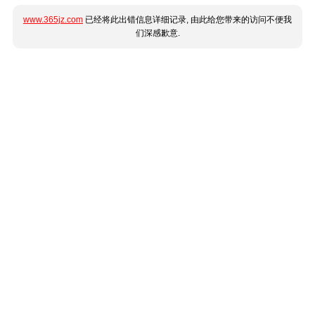
www.365jz.com
已经将此出错信息详细记录, 由此给您带来的访问不便我
们深感歉意.