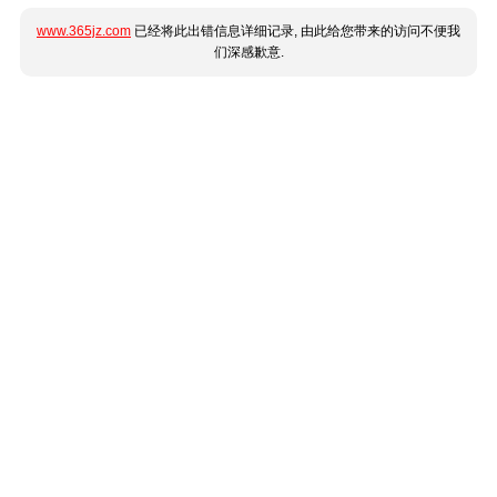
www.365jz.com
已经将此出错信息详细记录, 由此给您带来的访问不便我
们深感歉意.