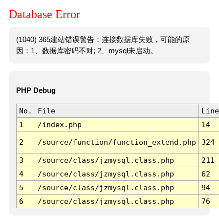
Database Error
(1040) 365建站错误警告：连接数据库失败，可能的原
因：1、数据库密码不对; 2、mysql未启动。
PHP Debug
No.
File
Line
1
/index.php
14
2
/source/function/function_extend.php
324
3
/source/class/jzmysql.class.php
211
4
/source/class/jzmysql.class.php
62
5
/source/class/jzmysql.class.php
94
6
/source/class/jzmysql.class.php
76