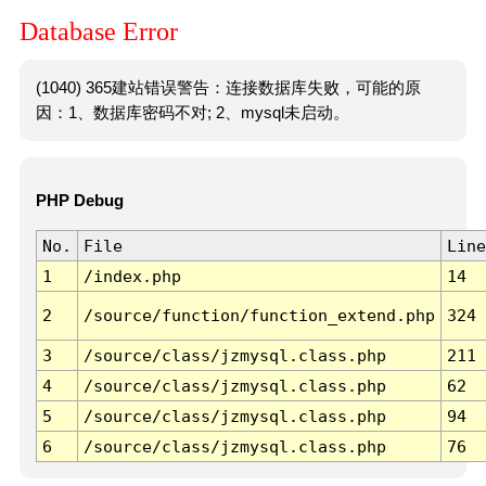
Database Error
(1040) 365建站错误警告：连接数据库失败，可能的原
因：1、数据库密码不对; 2、mysql未启动。
PHP Debug
No.
File
Line
1
/index.php
14
2
/source/function/function_extend.php
324
3
/source/class/jzmysql.class.php
211
4
/source/class/jzmysql.class.php
62
5
/source/class/jzmysql.class.php
94
6
/source/class/jzmysql.class.php
76