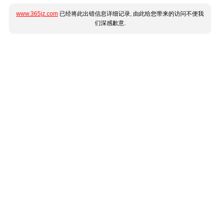
www.365jz.com
已经将此出错信息详细记录, 由此给您带来的访问不便我
们深感歉意.