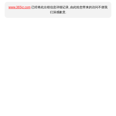
www.365jz.com
已经将此出错信息详细记录, 由此给您带来的访问不便我
们深感歉意.