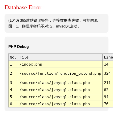
Database Error
(1040) 365建站错误警告：连接数据库失败，可能的原
因：1、数据库密码不对; 2、mysql未启动。
PHP Debug
No.
File
Line
1
/index.php
14
2
/source/function/function_extend.php
324
3
/source/class/jzmysql.class.php
211
4
/source/class/jzmysql.class.php
62
5
/source/class/jzmysql.class.php
94
6
/source/class/jzmysql.class.php
76