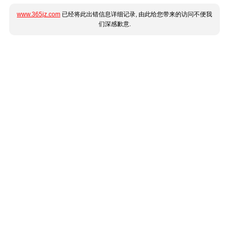
www.365jz.com
已经将此出错信息详细记录, 由此给您带来的访问不便我
们深感歉意.