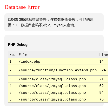
Database Error
(1040) 365建站错误警告：连接数据库失败，可能的原
因：1、数据库密码不对; 2、mysql未启动。
PHP Debug
No.
File
Line
1
/index.php
14
2
/source/function/function_extend.php
324
3
/source/class/jzmysql.class.php
211
4
/source/class/jzmysql.class.php
62
5
/source/class/jzmysql.class.php
94
6
/source/class/jzmysql.class.php
76